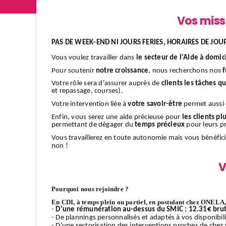
Vos miss
PAS DE WEEK-END NI JOURS FERIES, HORAIRES DE JOUR
Vous voulez travailler dans
le secteur de l'Aide à domic
Pour soutenir
notre croissance
, nous recherchons nos
f
Votre rôle sera d'assurer auprès de
clients
les tâches q
et repassage, courses).
Votre intervention liée à
votre savoir-être
permet aussi
Enfin, vous serez une aide précieuse pour
les clients plu
permettant de dégager du
temps précieux
pour leurs pr
Vous travaillerez en toute autonomie mais vous bénéfic
non !
V
Pourquoi nous rejoindre ?
En CDI, à temps plein ou partiel, en postulant chez ONELA, 
-
D'une rémunération au-dessus du SMIC : 12.31€ brut
- De plannings personnalisés et adaptés à vos disponibilit
- D'une sectorisation des interventions proches de chez v