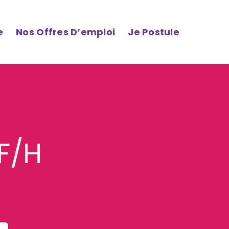
e
Nos Offres D’emploi
Je Postule
F/H