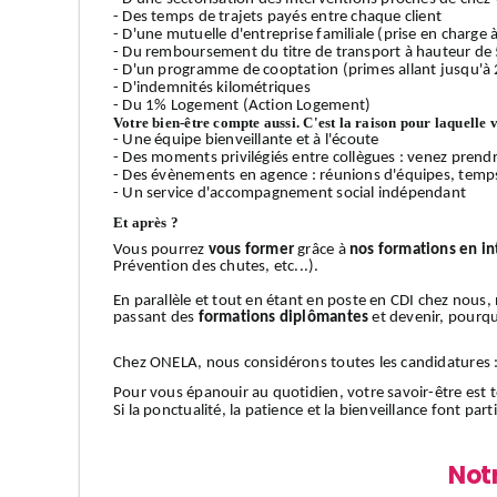
- Des temps de trajets payés entre chaque client
- D'une mutuelle d'entreprise familiale (prise en charge
- Du remboursement du titre de transport à hauteur de
- D'un programme de cooptation (primes allant jusqu'à 
- D'indemnités kilométriques
- Du 1% Logement (Action Logement)
Votre bien-être compte aussi. C'est la raison pour laquelle 
- Une équipe bienveillante et à l'écoute
- Des moments privilégiés entre collègues : venez prendr
- Des évènements en agence : réunions d'équipes, temps 
- Un service d'accompagnement social indépendant
Et après ?
Vous pourrez
vous former
grâce à
nos formations en in
Prévention des chutes, etc...).
En parallèle et tout en étant en poste en CDI chez nous
passant des
formations diplômantes
et devenir, pourquo
Chez ONELA, nous considérons toutes les candidatures 
Pour vous épanouir au quotidien, votre savoir-être est t
Si la ponctualité, la patience et la bienveillance font pa
Not