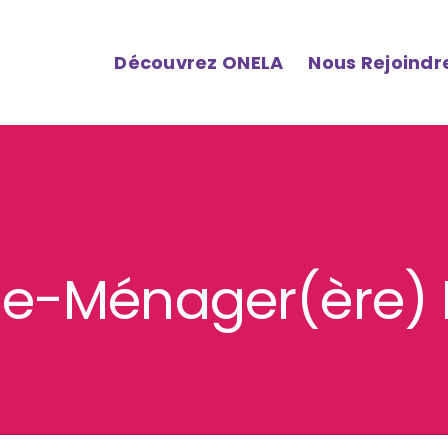
Découvrez ONELA
Nous Rejoindr
de-Ménager(ère) 