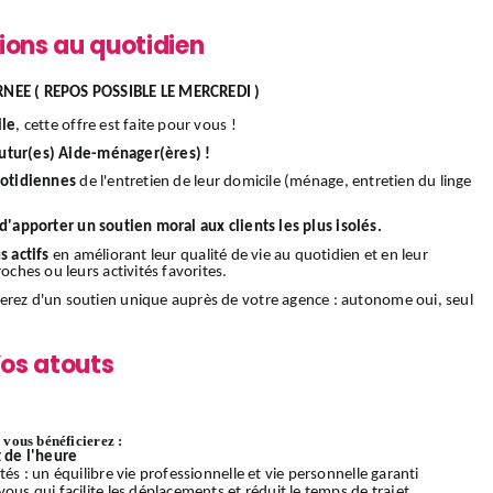
ions au quotidien
NEE ( REPOS POSSIBLE LE MERCREDI )
ile
, cette offre est faite pour vous !
utur(es) Aide-ménager(ères) !
uotidiennes
de l'entretien de leur domicile (ménage, entretien du linge
d'apporter un soutien moral aux clients les plus isolés.
s actifs
en améliorant leur qualité de vie au quotidien et en leur
oches ou leurs activités favorites.
ierez d'un soutien unique auprès de votre agence : autonome oui, seul
os atouts
vous bénéficierez :
 de l'heure
és : un équilibre vie professionnelle et vie personnelle garanti
ous qui facilite les déplacements et réduit le temps de trajet