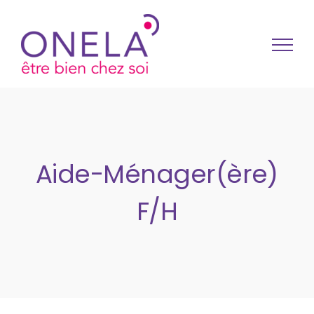
Passer au contenu
Aide-Ménager(ère)
F/H