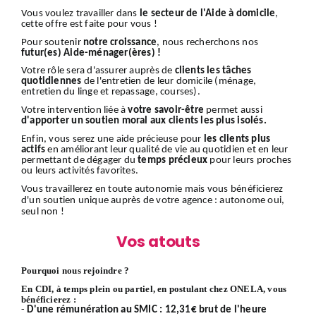
Vous voulez travailler dans
le secteur de l'Aide à domicile
,
cette offre est faite pour vous !
Pour soutenir
notre croissance
, nous recherchons nos
futur(es) Aide-ménager(ères) !
Votre rôle sera d'assurer auprès de
clients
les tâches
quotidiennes
de l'entretien de leur domicile (ménage,
entretien du linge et repassage, courses).
Votre intervention liée à
votre savoir-être
permet aussi
d'apporter un soutien moral aux clients les plus isolés.
Enfin, vous serez une aide précieuse pour
les clients plus
actifs
en améliorant leur qualité de vie au quotidien et en leur
permettant de dégager du
temps précieux
pour leurs proches
ou leurs activités favorites.
Vous travaillerez en toute autonomie mais vous bénéficierez
d'un soutien unique auprès de votre agence : autonome oui,
seul non !
Vos atouts
Pourquoi nous rejoindre ?
En CDI, à temps plein ou partiel, en postulant chez ONELA, vous
bénéficierez :
-
D'une rémunération au SMIC : 12,31€ brut de l'heure