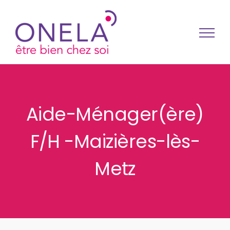
Passer au contenu
Aide-Ménager(ère)
F/H -Maizières-lès-
Metz