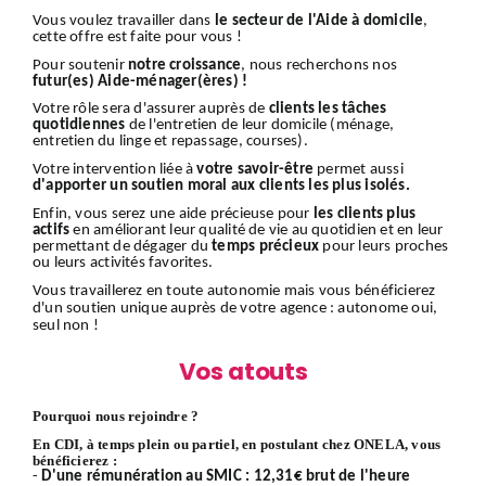
Vous voulez travailler dans
le secteur de l'Aide à domicile
,
cette offre est faite pour vous !
Pour soutenir
notre croissance
, nous recherchons nos
futur(es) Aide-ménager(ères) !
Votre rôle sera d'assurer auprès de
clients
les tâches
quotidiennes
de l'entretien de leur domicile (ménage,
entretien du linge et repassage, courses).
Votre intervention liée à
votre savoir-être
permet aussi
d'apporter un soutien moral aux clients les plus isolés.
Enfin, vous serez une aide précieuse pour
les clients plus
actifs
en améliorant leur qualité de vie au quotidien et en leur
permettant de dégager du
temps précieux
pour leurs proches
ou leurs activités favorites.
Vous travaillerez en toute autonomie mais vous bénéficierez
d'un soutien unique auprès de votre agence : autonome oui,
seul non !
Vos atouts
Pourquoi nous rejoindre ?
En CDI, à temps plein ou partiel, en postulant chez ONELA, vous
bénéficierez :
-
D'une rémunération au SMIC : 12,31€ brut de l'heure