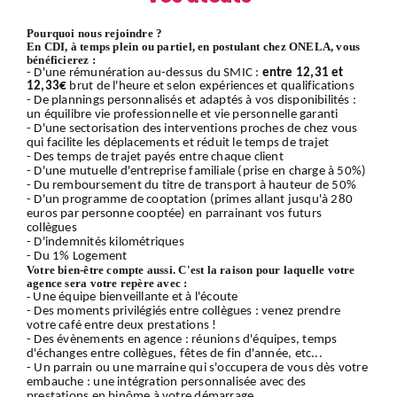
Pourquoi nous rejoindre ?
En CDI, à temps plein ou partiel, en postulant chez ONELA, vous
bénéficierez :
- D'une rémunération au-dessus du SMIC :
entre 12,31 et
12,33€
brut de l'heure et selon expériences et qualifications
- De plannings personnalisés et adaptés à vos disponibilités :
un équilibre vie professionnelle et vie personnelle garanti
- D'une sectorisation des interventions proches de chez vous
qui facilite les déplacements et réduit le temps de trajet
- Des temps de trajet payés entre chaque client
- D'une mutuelle d'entreprise familiale (prise en charge à 50%)
- Du remboursement du titre de transport à hauteur de 50%
- D'un programme de cooptation (primes allant jusqu'à 280
euros par personne cooptée) en parrainant vos futurs
collègues
- D'indemnités kilométriques
- Du 1% Logement
Votre bien-être compte aussi. C'est la raison pour laquelle votre
agence sera votre repère avec :
-
Une équipe bienveillante et à l'écoute
- Des moments privilégiés entre collègues : venez prendre
votre café entre deux prestations !
- Des évènements en agence : réunions d'équipes, temps
d'échanges entre collègues, fêtes de fin d'année, etc...
- Un parrain ou une marraine qui s'occupera de vous dès votre
embauche : une intégration personnalisée avec des
prestations en binôme à votre démarrage