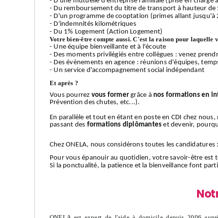
- D'une mutuelle d'entreprise familiale (prise en charge
- Du remboursement du titre de transport à hauteur de
- D'un programme de cooptation (primes allant jusqu'à 
- D'indemnités kilométriques
- Du 1% Logement (Action Logement)
Votre bien-être compte aussi. C'est la raison pour laquelle 
- Une équipe bienveillante et à l'écoute
- Des moments privilégiés entre collègues : venez prendr
- Des évènements en agence : réunions d'équipes, temps 
- Un service d'accompagnement social indépendant
Et après ?
Vous pourrez
vous former
grâce à
nos formations en in
Prévention des chutes, etc...).
En parallèle et tout en étant en poste en CDI chez nous
passant des
formations diplômantes
et devenir, pourquo
Chez ONELA, nous considérons toutes les candidatures 
Pour vous épanouir au quotidien, votre savoir-être est t
Si la ponctualité, la patience et la bienveillance font pa
Not
ONELA est expert de l'aide à domicile depuis 2006 auprè