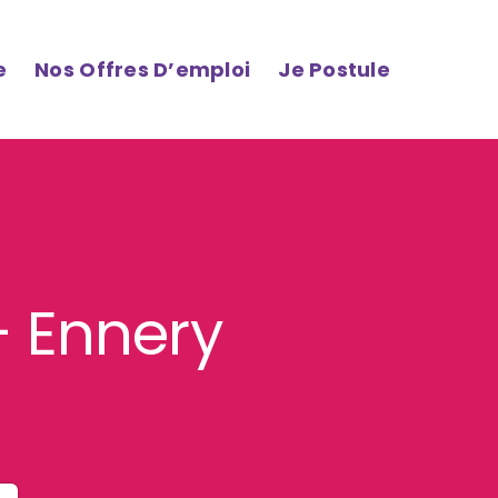
e
Nos Offres D’emploi
Je Postule
– Ennery