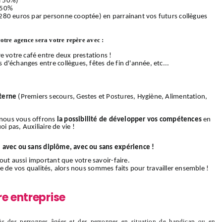
 à 50%)
 50%
280 euros par personne cooptée) en parrainant vos futurs collègues
votre agence sera votre repère avec :
e votre café entre deux prestations !
d'échanges entre collègues, fêtes de fin d'année, etc...
terne
(Premiers secours, Gestes et Postures, Hygiène, Alimentation,
, nous vous offrons
la possibilité de développer vos compétences
en
i pas, Auxiliaire de vie !
:
avec ou sans diplôme, avec ou sans expérience !
out aussi important que votre savoir-faire.
rtie de vos qualités, alors nous sommes faits pour travailler ensemble !
re entreprise
s des personnes âgées et des personnes en situation de handicap ou en