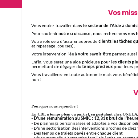
Vos miss
Vous voulez travailler dans
le secteur de l'Aide à domic
Pour soutenir
notre croissance
, nous recherchons nos
f
Votre rôle sera d'assurer auprès de
clients
les tâches q
et repassage, courses).
Votre intervention liée à
votre savoir-être
permet aussi
Enfin, vous serez une aide précieuse pour
les clients plu
permettant de dégager du
temps précieux
pour leurs pr
Vous travaillerez en toute autonomie mais vous bénéfic
non !
V
Pourquoi nous rejoindre ?
En CDI, à temps plein ou partiel, en postulant chez ONELA, 
-
D'une rémunération au SMIC : 12,31€ brut de l'heur
- De plannings personnalisés et adaptés à vos disponibilit
- D'une sectorisation des interventions proches de chez v
- Des temps de trajets payés entre chaque client