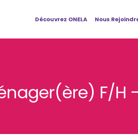
Découvrez ONELA
Nous Rejoindr
nager(ère) F/H 