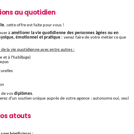
ions au quotidien
ile
, cette offre est faite pour vous !
buer à
améliorer la vie quotidienne des personnes âgées ou en
hysique, émotionnel et pratique
: venez faire de votre métier ce que
s de la vie quotidienne avec entre autres :
e et à l'habillage)
 repas
urelles
ion
 de vos
diplômes
.
ierez d'un soutien unique auprès de votre agence : autonome oui, seul
os atouts
vous bénéficierez :