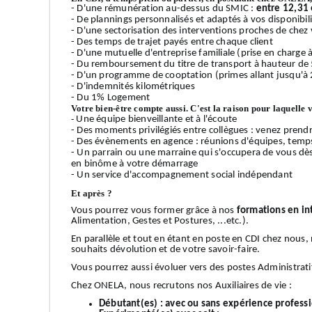
- D'une rémunération au-dessus du SMIC :
entre 12,31 
- De plannings personnalisés et adaptés à vos disponibilit
- D'une sectorisation des interventions proches de chez v
- Des temps de trajet payés entre chaque client
- D'une mutuelle d'entreprise familiale (prise en charge
- Du remboursement du titre de transport à hauteur de
- D'un programme de cooptation (primes allant jusqu'à 
- D'indemnités kilométriques
- Du 1% Logement
Votre bien-être compte aussi. C'est la raison pour laquelle 
-
Une équipe bienveillante et à l'écoute
- Des moments privilégiés entre collègues : venez prendr
- Des évènements en agence : réunions d'équipes, temps 
- Un parrain ou une marraine qui s'occupera de vous dè
en binôme à votre démarrage
- Un service d'accompagnement social indépendant
Et après ?
Vous pourrez vous former grâce à nos
formations en in
Alimentation, Gestes et Postures, ...etc.).
En parallèle et tout en étant en poste en CDI chez nous
souhaits dévolution et de votre savoir-faire.
Vous pourrez aussi évoluer vers des postes Administrati
Chez ONELA, nous recrutons nos Auxiliaires de vie :
Débutant(es) :
avec ou sans expérience profess