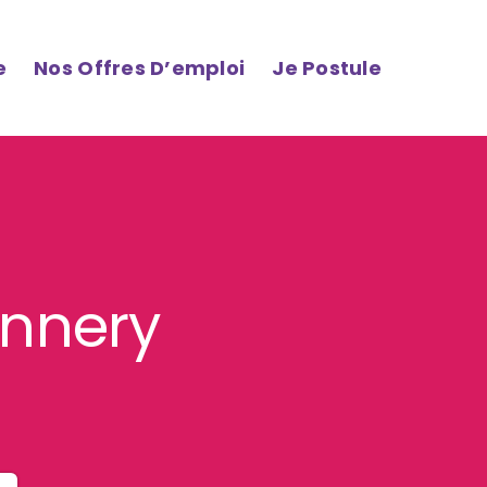
e
Nos Offres D’emploi
Je Postule
Ennery