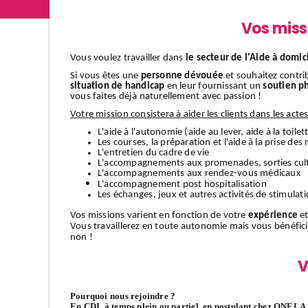
Vos miss
Vous voulez travailler dans
le secteur de l'Aide à domic
Si vous êtes une
personne dévouée
et souhaitez contri
situation de handicap
en leur fournissant un
soutien p
vous faites déjà naturellement avec passion !
Votre mission consistera à aider les clients dans les acte
L'aide à l'autonomie (aide au lever, aide à la toilett
Les courses, la préparation et l'aide à la prise des
L'entretien du cadre de vie
L'accompagnements aux promenades, sorties cult
L'accompagnements aux rendez-vous médicaux
L'accompagnement
post hospitalisation
Les échanges, jeux et autres activités de stimulat
Vos missions varient en fonction de votre
expérience
et
Vous travaillerez en toute autonomie mais vous bénéfic
non !
V
Pourquoi nous rejoindre ?
En CDI, à temps plein ou partiel, en postulant chez ONELA, 