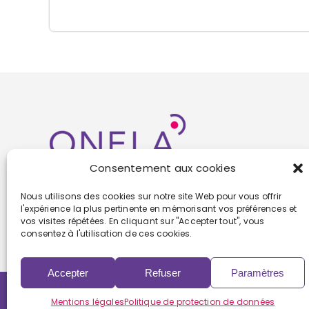
Consentement aux cookies
Nous utilisons des cookies sur notre site Web pour vous offrir
l'expérience la plus pertinente en mémorisant vos préférences et
vos visites répétées. En cliquant sur "Accepter tout", vous
consentez à l'utilisation de ces cookies.
Accepter
Refuser
Paramètres
Copyright 2022 | Powered by
Eolia Software
Mentions légales
Politique de protection de données