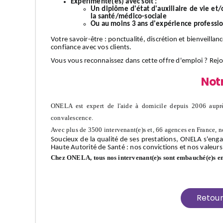
Expérimenté(es) avec soit :
Un diplôme d'état d'auxiliaire de vie et
la santé/médico-sociale
Ou au moins 3 ans d'expérience professi
Votre
savoir-être
: ponctualité, discrétion et bienveillan
confiance avec vos clients.
Vous vous reconnaissez dans cette offre d'emploi ?
Rej
Not
ONELA est expert de l'aide à domicile depuis 2006 auprè
convalescence.
Avec plus de 3500 intervenant(e)s et, 66 agences en France, n
Soucieux de la qualité de ses prestations, ONELA s'enga
Haute Autorité de Santé : nos convictions et nos valeurs
Chez ONELA, tous nos intervenant(e)s sont embauché(e)s e
Retou