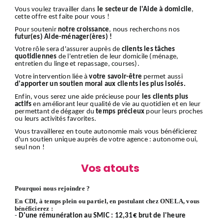
Vous voulez travailler dans
le secteur de l'Aide à domicile
,
cette offre est faite pour vous !
Pour soutenir
notre croissance
, nous recherchons nos
futur(es) Aide-ménager(ères) !
Votre rôle sera d'assurer auprès de
clients
les tâches
quotidiennes
de l'entretien de leur domicile (ménage,
entretien du linge et repassage, courses).
Votre intervention liée à
votre savoir-être
permet aussi
d'apporter un soutien moral aux clients les plus isolés.
Enfin, vous serez une aide précieuse pour
les clients plus
actifs
en améliorant leur qualité de vie au quotidien et en leur
permettant de dégager du
temps précieux
pour leurs proches
ou leurs activités favorites.
Vous travaillerez en toute autonomie mais vous bénéficierez
d'un soutien unique auprès de votre agence : autonome oui,
seul non !
Vos atouts
Pourquoi nous rejoindre ?
En CDI, à temps plein ou partiel, en postulant chez ONELA, vous
bénéficierez :
-
D'une rémunération au SMIC : 12,31€ brut de l'heure