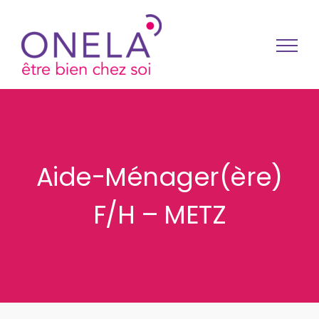
Passer au contenu
Aide-Ménager(ère)
F/H – METZ