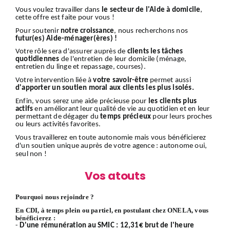
Vous voulez travailler dans
le secteur de l'Aide à domicile
,
cette offre est faite pour vous !
Pour soutenir
notre croissance
, nous recherchons nos
futur(es) Aide-ménager(ères) !
Votre rôle sera d'assurer auprès de
clients
les tâches
quotidiennes
de l'entretien de leur domicile (ménage,
entretien du linge et repassage, courses).
Votre intervention liée à
votre savoir-être
permet aussi
d'apporter un soutien moral aux clients les plus isolés.
Enfin, vous serez une aide précieuse pour
les clients plus
actifs
en améliorant leur qualité de vie au quotidien et en leur
permettant de dégager du
temps précieux
pour leurs proches
ou leurs activités favorites.
Vous travaillerez en toute autonomie mais vous bénéficierez
d'un soutien unique auprès de votre agence : autonome oui,
seul non !
Vos atouts
Pourquoi nous rejoindre ?
En CDI, à temps plein ou partiel, en postulant chez ONELA, vous
bénéficierez :
-
D'une rémunération au SMIC : 12,31€ brut de l'heure