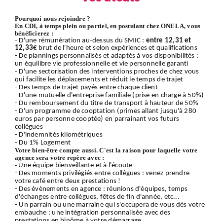
Pourquoi nous rejoindre ?
En CDI, à temps plein ou partiel, en postulant chez ONELA, vous
bénéficierez :
- D'une rémunération au-dessus du SMIC :
entre 12,31 et
12,33€
brut de l'heure et selon expériences et qualifications
- De plannings personnalisés et adaptés à vos disponibilités :
un équilibre vie professionnelle et vie personnelle garanti
- D'une sectorisation des interventions proches de chez vous
qui facilite les déplacements et réduit le temps de trajet
- Des temps de trajet payés entre chaque client
- D'une mutuelle d'entreprise familiale (prise en charge à 50%)
- Du remboursement du titre de transport à hauteur de 50%
- D'un programme de cooptation (primes allant jusqu'à 280
euros par personne cooptée) en parrainant vos futurs
collègues
- D'indemnités kilométriques
- Du 1% Logement
Votre bien-être compte aussi. C'est la raison pour laquelle votre
agence sera votre repère avec :
-
Une équipe bienveillante et à l'écoute
- Des moments privilégiés entre collègues : venez prendre
votre café entre deux prestations !
- Des évènements en agence : réunions d'équipes, temps
d'échanges entre collègues, fêtes de fin d'année, etc...
- Un parrain ou une marraine qui s'occupera de vous dès votre
embauche : une intégration personnalisée avec des
prestations en binôme à votre démarrage