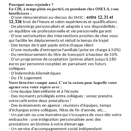
Pourquoi nous rejoindre ?
En CDI, à temps plein ou partiel, en postulant chez ONELA, vous
bénéficierez :
- D'une rémunération au-dessus du SMIC :
entre 12,31 et
12,33€
brut de l'heure et selon expériences et qualifications
- De plannings personnalisés et adaptés à vos disponibilités :
un équilibre vie professionnelle et vie personnelle garanti
- D'une sectorisation des interventions proches de chez vous
qui facilite les déplacements et réduit le temps de trajet
- Des temps de trajet payés entre chaque client
- D'une mutuelle d'entreprise familiale (prise en charge à 50%)
- Du remboursement du titre de transport à hauteur de 50%
- D'un programme de cooptation (primes allant jusqu'à 280
euros par personne cooptée) en parrainant vos futurs
collègues
- D'indemnités kilométriques
- Du 1% Logement
Votre bien-être compte aussi. C'est la raison pour laquelle votre
agence sera votre repère avec :
-
Une équipe bienveillante et à l'écoute
- Des moments privilégiés entre collègues : venez prendre
votre café entre deux prestations !
- Des évènements en agence : réunions d'équipes, temps
d'échanges entre collègues, fêtes de fin d'année, etc...
- Un parrain ou une marraine qui s'occupera de vous dès votre
embauche : une intégration personnalisée avec des
prestations en binôme à votre démarrage
- Un service d'accompagnement social indépendant