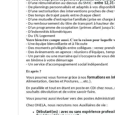
- D'une rémunération au-dessus du SMIC :
entre 12,31 
- De plannings personnalisés et adaptés à vos disponibilit
- D'une sectorisation des interventions proches de chez v
- Des temps de trajet payés entre chaque client
- D'une mutuelle d'entreprise familiale (prise en charge
- Du remboursement du titre de transport à hauteur de
- D'un programme de cooptation (primes allant jusqu'à 
- D'indemnités kilométriques
- Du 1% Logement
Votre bien-être compte aussi. C'est la raison pour laquelle 
-
Une équipe bienveillante et à l'écoute
- Des moments privilégiés entre collègues : venez prendr
- Des évènements en agence : réunions d'équipes, temps 
- Un parrain ou une marraine qui s'occupera de vous dè
en binôme à votre démarrage
- Un service d'accompagnement social indépendant
Et après ?
Vous pourrez vous former grâce à nos
formations en in
Alimentation, Gestes et Postures, ...etc.).
En parallèle et tout en étant en poste en CDI chez nous
souhaits dévolution et de votre savoir-faire.
Vous pourrez aussi évoluer vers des postes Administrati
Chez ONELA, nous recrutons nos Auxiliaires de vie :
Débutant(es) :
avec ou sans expérience profess