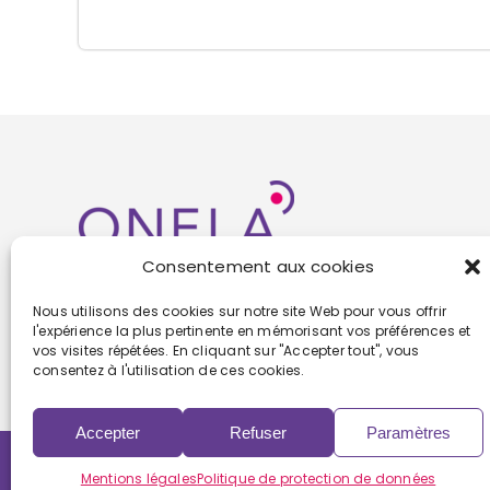
Consentement aux cookies
Nous utilisons des cookies sur notre site Web pour vous offrir
l'expérience la plus pertinente en mémorisant vos préférences et
vos visites répétées. En cliquant sur "Accepter tout", vous
consentez à l'utilisation de ces cookies.
Accepter
Refuser
Paramètres
Copyright 2022 | Powered by
Eolia Software
Mentions légales
Politique de protection de données