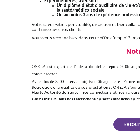
Expérimenté(es) avec soit :
Un diplôme d'état d'auxiliaire de vie et
la santé/médico-sociale
Ou au moins 3 ans d'expérience professi
Votre
savoir-être
: ponctualité, discrétion et bienveillan
confiance avec vos clients.
Vous vous reconnaissez dans cette offre d'emploi ?
Rej
Not
ONELA est expert de l'aide à domicile depuis 2006 auprè
convalescence.
Avec plus de 3500 intervenant(e)s et, 66 agences en France, n
Soucieux de la qualité de ses prestations, ONELA s'enga
Haute Autorité de Santé : nos convictions et nos valeurs
Chez ONELA, tous nos intervenant(e)s sont embauché(e)s e
Retou