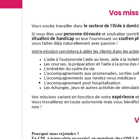
Vos miss
Vous voulez travailler dans
le secteur de l'Aide à domic
Si vous êtes une
personne dévouée
et souhaitez contri
situation de handicap
en leur fournissant un
soutien p
vous faites déjà naturellement avec passion !
Votre mission consistera à aider les clients dans les acte
L'aide à l'autonomie (aide au lever, aide à la toilett
Les courses, la préparation et l'aide à la prise des
L'entretien du cadre de vie
L'accompagnements aux promenades, sorties cult
L'accompagnements aux rendez-vous médicaux
L'accompagnement
post hospitalisation
Les échanges, jeux et autres activités de stimulat
Vos missions varient en fonction de votre
expérience
et
Vous travaillerez en toute autonomie mais vous bénéfic
non !
V
Pourquoi nous rejoindre ?
En CDI, à temps plein ou partiel, en postulant chez ONELA, 