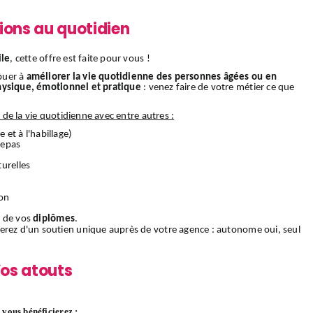
ions au quotidien
ile
, cette offre est faite pour vous !
buer à
améliorer la vie quotidienne des personnes âgées ou en
hysique, émotionnel et pratique
: venez faire de votre métier ce que
s de la vie quotidienne avec entre autres :
e et à l'habillage)
 repas
urelles
ion
 de vos
diplômes
.
ierez d'un soutien unique auprès de votre agence : autonome oui, seul
os atouts
vous bénéficierez :