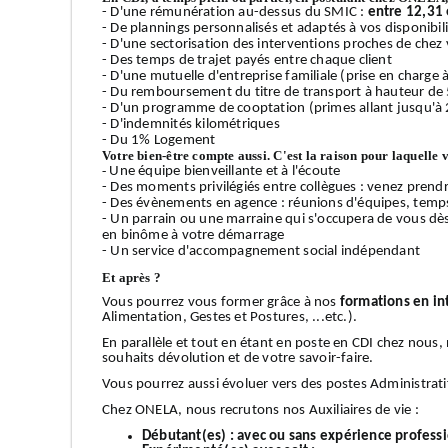
- D'une rémunération au-dessus du SMIC :
entre 12,31 
- De plannings personnalisés et adaptés à vos disponibilit
- D'une sectorisation des interventions proches de chez v
- Des temps de trajet payés entre chaque client
- D'une mutuelle d'entreprise familiale (prise en charge
- Du remboursement du titre de transport à hauteur de
- D'un programme de cooptation (primes allant jusqu'à 
- D'indemnités kilométriques
- Du 1% Logement
Votre bien-être compte aussi. C'est la raison pour laquelle 
-
Une équipe bienveillante et à l'écoute
- Des moments privilégiés entre collègues : venez prendr
- Des évènements en agence : réunions d'équipes, temps 
- Un parrain ou une marraine qui s'occupera de vous dè
en binôme à votre démarrage
- Un service d'accompagnement social indépendant
Et après ?
Vous pourrez vous former grâce à nos
formations en in
Alimentation, Gestes et Postures, ...etc.).
En parallèle et tout en étant en poste en CDI chez nous
souhaits dévolution et de votre savoir-faire.
Vous pourrez aussi évoluer vers des postes Administrati
Chez ONELA, nous recrutons nos Auxiliaires de vie :
Débutant(es) :
avec ou sans expérience profess