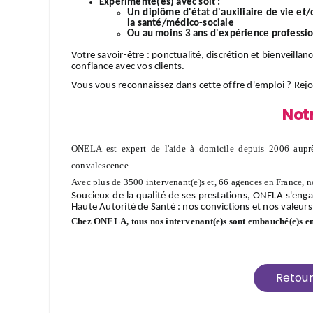
Expérimenté(es) avec soit :
Un diplôme d'état d'auxiliaire de vie et
la santé/médico-sociale
Ou au moins 3 ans d'expérience professi
Votre
savoir-être
: ponctualité, discrétion et bienveillan
confiance avec vos clients.
Vous vous reconnaissez dans cette offre d'emploi ?
Rej
Not
ONELA est expert de l'aide à domicile depuis 2006 auprè
convalescence.
Avec plus de 3500 intervenant(e)s et, 66 agences en France, n
Soucieux de la qualité de ses prestations, ONELA s'enga
Haute Autorité de Santé : nos convictions et nos valeurs
Chez ONELA, tous nos intervenant(e)s sont embauché(e)s e
Retou