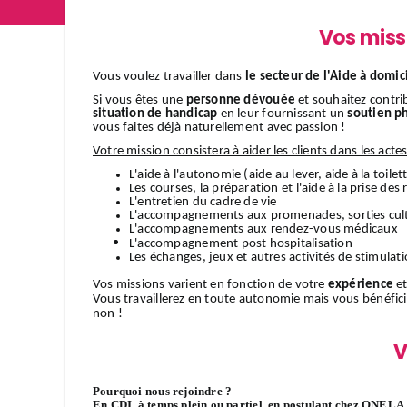
Vos miss
Vous voulez travailler dans
le secteur de l'Aide à domic
Si vous êtes une
personne dévouée
et souhaitez contri
situation de handicap
en leur fournissant un
soutien p
vous faites déjà naturellement avec passion !
Votre mission consistera à aider les clients dans les acte
L'aide à l'autonomie (aide au lever, aide à la toilett
Les courses, la préparation et l'aide à la prise des
L'entretien du cadre de vie
L'accompagnements aux promenades, sorties cult
L'accompagnements aux rendez-vous médicaux
L'accompagnement
post hospitalisation
Les échanges, jeux et autres activités de stimulat
Vos missions varient en fonction de votre
expérience
et
Vous travaillerez en toute autonomie mais vous bénéfic
non !
V
Pourquoi nous rejoindre ?
En CDI, à temps plein ou partiel, en postulant chez ONELA, 