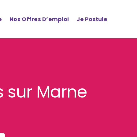
e
Nos Offres D’emploi
Je Postule
s sur Marne