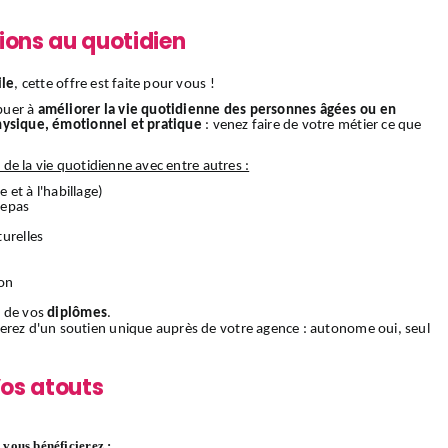
ions au quotidien
ile
, cette offre est faite pour vous !
buer à
améliorer la vie quotidienne des personnes âgées ou en
hysique, émotionnel et pratique
: venez faire de votre métier ce que
s de la vie quotidienne avec entre autres :
e et à l'habillage)
 repas
urelles
ion
 de vos
diplômes
.
ierez d'un soutien unique auprès de votre agence : autonome oui, seul
os atouts
vous bénéficierez :