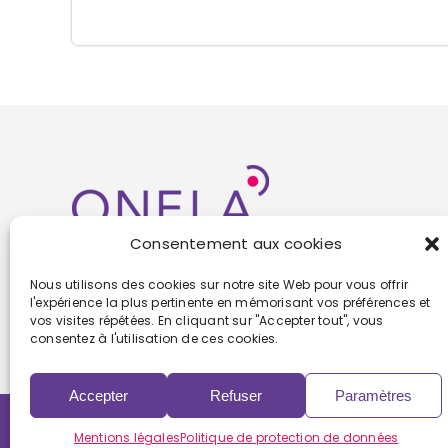
Consentement aux cookies
Nous utilisons des cookies sur notre site Web pour vous offrir
l'expérience la plus pertinente en mémorisant vos préférences et
vos visites répétées. En cliquant sur "Accepter tout", vous
consentez à l'utilisation de ces cookies.
Accepter
Refuser
Paramètres
Copyright 2022 | Powered by
Eolia Software
Mentions légales
Politique de protection de données