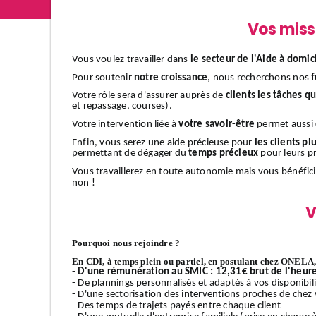
Vos miss
Vous voulez travailler dans
le secteur de l'Aide à domic
Pour soutenir
notre croissance
, nous recherchons nos
f
Votre rôle sera d'assurer auprès de
clients
les tâches q
et repassage, courses).
Votre intervention liée à
votre savoir-être
permet aussi
Enfin, vous serez une aide précieuse pour
les clients plu
permettant de dégager du
temps précieux
pour leurs pr
Vous travaillerez en toute autonomie mais vous bénéfic
non !
V
Pourquoi nous rejoindre ?
En CDI, à temps plein ou partiel, en postulant chez ONELA, 
-
D'une rémunération au SMIC : 12,31€ brut de l'heur
- De plannings personnalisés et adaptés à vos disponibilit
- D'une sectorisation des interventions proches de chez v
- Des temps de trajets payés entre chaque client