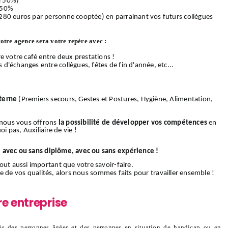
 à 50%)
 50%
280 euros par personne cooptée) en parrainant vos futurs collègues
votre agence sera votre repère avec :
e votre café entre deux prestations !
d'échanges entre collègues, fêtes de fin d'année, etc...
terne
(Premiers secours, Gestes et Postures, Hygiène, Alimentation,
, nous vous offrons
la possibilité de développer vos compétences
en
i pas, Auxiliaire de vie !
:
avec ou sans diplôme, avec ou sans expérience !
out aussi important que votre savoir-faire.
rtie de vos qualités, alors nous sommes faits pour travailler ensemble !
re entreprise
s des personnes âgées et des personnes en situation de handicap ou en