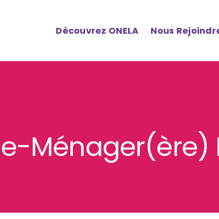
Découvrez ONELA
Nous Rejoindr
de-Ménager(ère) 