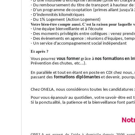
- D'une mutuelle d'entreprise familiale (prise en charge
- Du remboursement du titre de transport à hauteur de
- D'un programme de cooptation (primes allant jusqu'à 
- D'indemnités kilométriques
- Du 1% Logement (Action Logement)
Votre bien-être compte aussi. C'est la raison pour laquelle 
- Une équipe bienveillante et à l'écoute
- Des moments privilégiés entre collègues : venez prendr
- Des évènements en agence : réunions d'équipes, temps 
- Un service d'accompagnement social indépendant
Et après ?
Vous pourrez
vous former
grâce à
nos formations en in
Prévention des chutes, etc...).
En parallèle et tout en étant en poste en CDI chez nous
passant des
formations diplômantes
et devenir, pourquo
Chez ONELA, nous considérons toutes les candidatures 
Pour vous épanouir au quotidien, votre savoir-être est t
Si la ponctualité, la patience et la bienveillance font pa
Not
ONELA est expert de l'aide à domicile depuis 2006 auprè