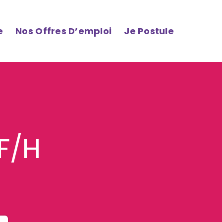
e
Nos Offres D’emploi
Je Postule
F/H