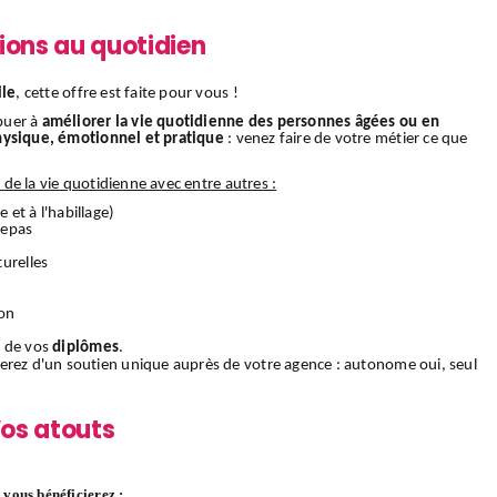
ions au quotidien
ile
, cette offre est faite pour vous !
buer à
améliorer la vie quotidienne des personnes âgées ou en
hysique, émotionnel et pratique
: venez faire de votre métier ce que
s de la vie quotidienne avec entre autres :
e et à l'habillage)
 repas
urelles
ion
 de vos
diplômes
.
ierez d'un soutien unique auprès de votre agence : autonome oui, seul
os atouts
vous bénéficierez :