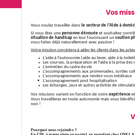
Vos miss
Vous voulez travailler dans
le secteur de l'Aide à domic
Si vous êtes une
personne dévouée
et souhaitez contri
situation de handicap
en leur fournissant un
soutien p
vous faites déjà naturellement avec passion !
Votre mission consistera à aider les clients dans les acte
L'aide à l'autonomie (aide au lever, aide à la toilett
Les courses, la préparation et l'aide à la prise des
L'entretien du cadre de vie
L'accompagnements aux promenades, sorties cult
L'accompagnements aux rendez-vous médicaux
L'accompagnement
post hospitalisation
Les échanges, jeux et autres activités de stimulat
Vos missions varient en fonction de votre
expérience
et
Vous travaillerez en toute autonomie mais vous bénéfic
non !
V
Pourquoi nous rejoindre ?
En CDI, à temps plein ou partiel, en postulant chez ONELA, 