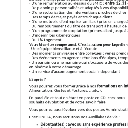
- D'une rémunération au-dessus du SMIC :
entre 12,31 
- De plannings personnalisés et adaptés à vos disponibilit
- D'une sectorisation des interventions proches de chez v
- Des temps de trajet payés entre chaque client
- D'une mutuelle d'entreprise familiale (prise en charge
- Du remboursement du titre de transport à hauteur de
- D'un programme de cooptation (primes allant jusqu'à 
- D'indemnités kilométriques
- Du 1% Logement
Votre bien-être compte aussi. C'est la raison pour laquelle 
-
Une équipe bienveillante et à l'écoute
- Des moments privilégiés entre collègues : venez prendr
- Des évènements en agence : réunions d'équipes, temps 
- Un parrain ou une marraine qui s'occupera de vous dè
en binôme à votre démarrage
- Un service d'accompagnement social indépendant
Et après ?
Vous pourrez vous former grâce à nos
formations en in
Alimentation, Gestes et Postures, ...etc.).
En parallèle et tout en étant en poste en CDI chez nous
souhaits dévolution et de votre savoir-faire.
Vous pourrez aussi évoluer vers des postes Administrati
Chez ONELA, nous recrutons nos Auxiliaires de vie :
Débutant(es) :
avec ou sans expérience profess