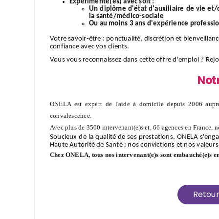
Expérimenté(es) avec soit :
Un diplôme d'état d'auxiliaire de vie et
la santé/médico-sociale
Ou au moins 3 ans d'expérience professi
Votre
savoir-être
: ponctualité, discrétion et bienveillan
confiance avec vos clients.
Vous vous reconnaissez dans cette offre d'emploi ?
Rej
Not
ONELA est expert de l'aide à domicile depuis 2006 auprè
convalescence.
Avec plus de 3500 intervenant(e)s et, 66 agences en France, n
Soucieux de la qualité de ses prestations, ONELA s'enga
Haute Autorité de Santé : nos convictions et nos valeurs
Chez ONELA, tous nos intervenant(e)s sont embauché(e)s e
Retou