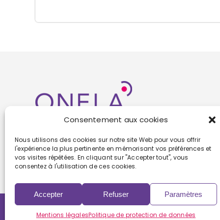
Consentement aux cookies
Nous utilisons des cookies sur notre site Web pour vous offrir
l'expérience la plus pertinente en mémorisant vos préférences et
vos visites répétées. En cliquant sur "Accepter tout", vous
consentez à l'utilisation de ces cookies.
Accepter
Refuser
Paramètres
Copyright 2022 | Powered by
Eolia Software
Mentions légales
Politique de protection de données