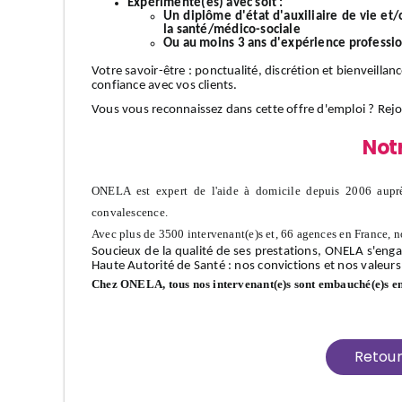
Expérimenté(es) avec soit :
Un diplôme d'état d'auxiliaire de vie et
la santé/médico-sociale
Ou au moins 3 ans d'expérience professi
Votre
savoir-être
: ponctualité, discrétion et bienveillan
confiance avec vos clients.
Vous vous reconnaissez dans cette offre d'emploi ?
Rej
Not
ONELA est expert de l'aide à domicile depuis 2006 auprè
convalescence.
Avec plus de 3500 intervenant(e)s et, 66 agences en France, n
Soucieux de la qualité de ses prestations, ONELA s'enga
Haute Autorité de Santé : nos convictions et nos valeurs
Chez ONELA, tous nos intervenant(e)s sont embauché(e)s e
Retou