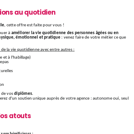
ions au quotidien
ile
, cette offre est faite pour vous !
buer à
améliorer la vie quotidienne des personnes âgées ou en
hysique, émotionnel et pratique
: venez faire de votre métier ce que
s de la vie quotidienne avec entre autres :
e et à l'habillage)
 repas
urelles
ion
 de vos
diplômes
.
ierez d'un soutien unique auprès de votre agence : autonome oui, seul
os atouts
vous bénéficierez :