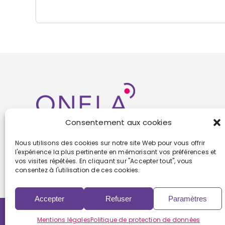
Consentement aux cookies
Nous utilisons des cookies sur notre site Web pour vous offrir
l'expérience la plus pertinente en mémorisant vos préférences et
vos visites répétées. En cliquant sur "Accepter tout", vous
consentez à l'utilisation de ces cookies.
Accepter
Refuser
Paramètres
Copyright 2022 | Powered by
Eolia Software
Mentions légales
Politique de protection de données