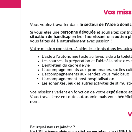
Vos miss
Vous voulez travailler dans
le secteur de l'Aide à domic
Si vous êtes une
personne dévouée
et souhaitez contri
situation de handicap
en leur fournissant un
soutien p
vous faites déjà naturellement avec passion !
Votre mission consistera à aider les clients dans les acte
L'aide à l'autonomie (aide au lever, aide à la toilett
Les courses, la préparation et l'aide à la prise des
L'entretien du cadre de vie
L'accompagnements aux promenades, sorties cult
L'accompagnements aux rendez-vous médicaux
L'accompagnement
post hospitalisation
Les échanges, jeux et autres activités de stimulat
Vos missions varient en fonction de votre
expérience
et
Vous travaillerez en toute autonomie mais vous bénéfic
non !
V
Pourquoi nous rejoindre ?
En CDI, à temps plein ou partiel, en postulant chez ONELA, 