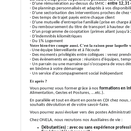
- D'une rémunération au-dessus du SMIC :
entre 12,31 
- De plannings personnalisés et adaptés à vos disponibilit
- D'une sectorisation des interventions proches de chez v
- Des temps de trajet payés entre chaque client
- D'une mutuelle d'entreprise familiale (prise en charge
- Du remboursement du titre de transport à hauteur de
- D'un programme de cooptation (primes allant jusqu'à 
- D'indemnités kilométriques
- Du 1% Logement
Votre bien-être compte aussi. C'est la raison pour laquelle 
-
Une équipe bienveillante et à l'écoute
- Des moments privilégiés entre collègues : venez prendr
- Des évènements en agence : réunions d'équipes, temps 
- Un parrain ou une marraine qui s'occupera de vous dè
en binôme à votre démarrage
- Un service d'accompagnement social indépendant
Et après ?
Vous pourrez vous former grâce à nos
formations en in
Alimentation, Gestes et Postures, ...etc.).
En parallèle et tout en étant en poste en CDI chez nous
souhaits dévolution et de votre savoir-faire.
Vous pourrez aussi évoluer vers des postes Administrati
Chez ONELA, nous recrutons nos Auxiliaires de vie :
Débutant(es) :
avec ou sans expérience profess