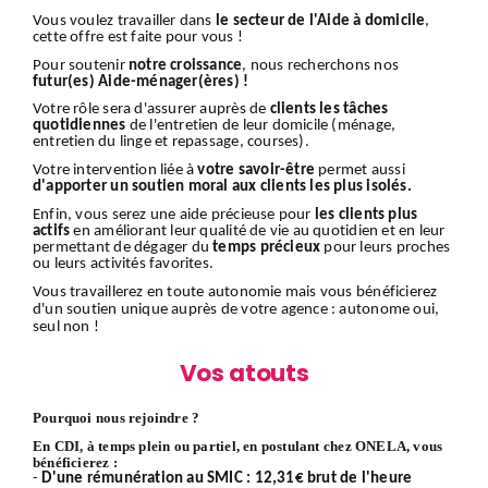
Vous voulez travailler dans
le secteur de l'Aide à domicile
,
cette offre est faite pour vous !
Pour soutenir
notre croissance
, nous recherchons nos
futur(es) Aide-ménager(ères) !
Votre rôle sera d'assurer auprès de
clients
les tâches
quotidiennes
de l'entretien de leur domicile (ménage,
entretien du linge et repassage, courses).
Votre intervention liée à
votre savoir-être
permet aussi
d'apporter un soutien moral aux clients les plus isolés.
Enfin, vous serez une aide précieuse pour
les clients plus
actifs
en améliorant leur qualité de vie au quotidien et en leur
permettant de dégager du
temps précieux
pour leurs proches
ou leurs activités favorites.
Vous travaillerez en toute autonomie mais vous bénéficierez
d'un soutien unique auprès de votre agence : autonome oui,
seul non !
Vos atouts
Pourquoi nous rejoindre ?
En CDI, à temps plein ou partiel, en postulant chez ONELA, vous
bénéficierez :
-
D'une rémunération au SMIC : 12,31€ brut de l'heure