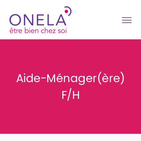
Passer au contenu
Aide-Ménager(ère)
F/H