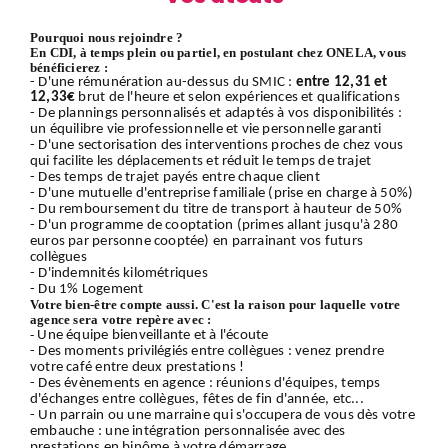
Pourquoi nous rejoindre ?
En CDI, à temps plein ou partiel, en postulant chez ONELA, vous
bénéficierez :
- D'une rémunération au-dessus du SMIC :
entre 12,31 et
12,33€
brut de l'heure et selon expériences et qualifications
- De plannings personnalisés et adaptés à vos disponibilités :
un équilibre vie professionnelle et vie personnelle garanti
- D'une sectorisation des interventions proches de chez vous
qui facilite les déplacements et réduit le temps de trajet
- Des temps de trajet payés entre chaque client
- D'une mutuelle d'entreprise familiale (prise en charge à 50%)
- Du remboursement du titre de transport à hauteur de 50%
- D'un programme de cooptation (primes allant jusqu'à 280
euros par personne cooptée) en parrainant vos futurs
collègues
- D'indemnités kilométriques
- Du 1% Logement
Votre bien-être compte aussi. C'est la raison pour laquelle votre
agence sera votre repère avec :
-
Une équipe bienveillante et à l'écoute
- Des moments privilégiés entre collègues : venez prendre
votre café entre deux prestations !
- Des évènements en agence : réunions d'équipes, temps
d'échanges entre collègues, fêtes de fin d'année, etc...
- Un parrain ou une marraine qui s'occupera de vous dès votre
embauche : une intégration personnalisée avec des
prestations en binôme à votre démarrage