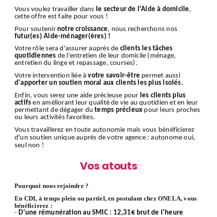
Vous voulez travailler dans
le secteur de l'Aide à domicile
,
cette offre est faite pour vous !
Pour soutenir
notre croissance
, nous recherchons nos
futur(es) Aide-ménager(ères) !
Votre rôle sera d'assurer auprès de
clients
les tâches
quotidiennes
de l'entretien de leur domicile (ménage,
entretien du linge et repassage, courses).
Votre intervention liée à
votre savoir-être
permet aussi
d'apporter un soutien moral aux clients les plus isolés.
Enfin, vous serez une aide précieuse pour
les clients plus
actifs
en améliorant leur qualité de vie au quotidien et en leur
permettant de dégager du
temps précieux
pour leurs proches
ou leurs activités favorites.
Vous travaillerez en toute autonomie mais vous bénéficierez
d'un soutien unique auprès de votre agence : autonome oui,
seul non !
Vos atouts
Pourquoi nous rejoindre ?
En CDI, à temps plein ou partiel, en postulant chez ONELA, vous
bénéficierez :
-
D'une rémunération au SMIC : 12,31€ brut de l'heure