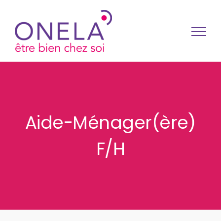
Passer au contenu
Aide-Ménager(ère)
F/H