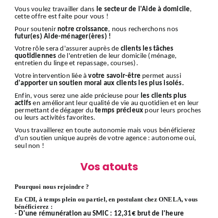
Vous voulez travailler dans
le secteur de l'Aide à domicile
,
cette offre est faite pour vous !
Pour soutenir
notre croissance
, nous recherchons nos
futur(es) Aide-ménager(ères) !
Votre rôle sera d'assurer auprès de
clients
les tâches
quotidiennes
de l'entretien de leur domicile (ménage,
entretien du linge et repassage, courses).
Votre intervention liée à
votre savoir-être
permet aussi
d'apporter un soutien moral aux clients les plus isolés.
Enfin, vous serez une aide précieuse pour
les clients plus
actifs
en améliorant leur qualité de vie au quotidien et en leur
permettant de dégager du
temps précieux
pour leurs proches
ou leurs activités favorites.
Vous travaillerez en toute autonomie mais vous bénéficierez
d'un soutien unique auprès de votre agence : autonome oui,
seul non !
Vos atouts
Pourquoi nous rejoindre ?
En CDI, à temps plein ou partiel, en postulant chez ONELA, vous
bénéficierez :
-
D'une rémunération au SMIC : 12,31€ brut de l'heure