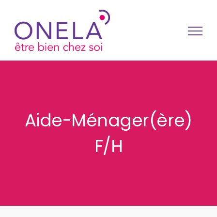
Passer au contenu
Aide-Ménager(ère)
F/H