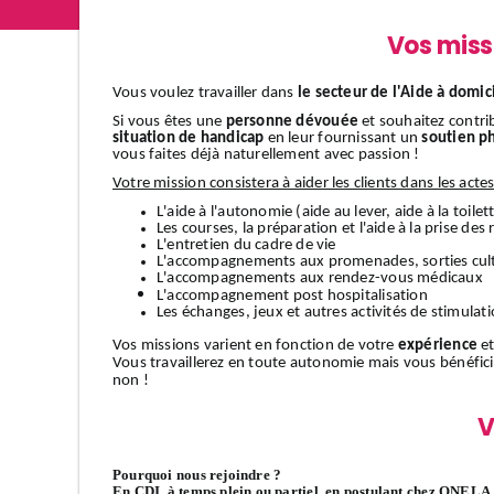
Vos miss
Vous voulez travailler dans
le secteur de l'Aide à domic
Si vous êtes une
personne dévouée
et souhaitez contri
situation de handicap
en leur fournissant un
soutien p
vous faites déjà naturellement avec passion !
Votre mission consistera à aider les clients dans les acte
L'aide à l'autonomie (aide au lever, aide à la toilett
Les courses, la préparation et l'aide à la prise des
L'entretien du cadre de vie
L'accompagnements aux promenades, sorties cult
L'accompagnements aux rendez-vous médicaux
L'accompagnement
post hospitalisation
Les échanges, jeux et autres activités de stimulat
Vos missions varient en fonction de votre
expérience
et
Vous travaillerez en toute autonomie mais vous bénéfic
non !
V
Pourquoi nous rejoindre ?
En CDI, à temps plein ou partiel, en postulant chez ONELA, 