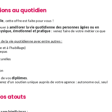
ions au quotidien
ile
, cette offre est faite pour vous !
buer à
améliorer la vie quotidienne des personnes âgées ou en
hysique, émotionnel et pratique
: venez faire de votre métier ce que
s de la vie quotidienne avec entre autres :
e et à l'habillage)
 repas
urelles
ion
 de vos
diplômes
.
ierez d'un soutien unique auprès de votre agence : autonome oui, seul
os atouts
vous bénéficierez :