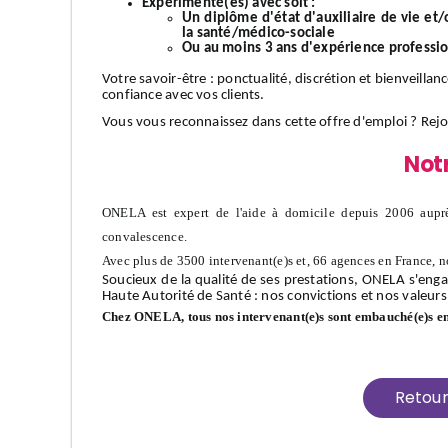
Expérimenté(es) avec soit :
Un diplôme d'état d'auxiliaire de vie et
la santé/médico-sociale
Ou au moins 3 ans d'expérience professi
Votre
savoir-être
: ponctualité, discrétion et bienveillan
confiance avec vos clients.
Vous vous reconnaissez dans cette offre d'emploi ?
Rej
Not
ONELA est expert de l'aide à domicile depuis 2006 auprè
convalescence.
Avec plus de 3500 intervenant(e)s et, 66 agences en France, n
Soucieux de la qualité de ses prestations, ONELA s'enga
Haute Autorité de Santé : nos convictions et nos valeurs
Chez ONELA, tous nos intervenant(e)s sont embauché(e)s e
Retou