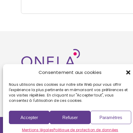
Consentement aux cookies
Nous utilisons des cookies sur notre site Web pour vous offrir
l'expérience la plus pertinente en mémorisant vos préférences et
vos visites répétées. En cliquant sur "Accepter tout", vous
consentez à l'utilisation de ces cookies.
Accepter
Refuser
Paramètres
Copyright 2022 | Powered by
Eolia Software
Mentions légales
Politique de protection de données