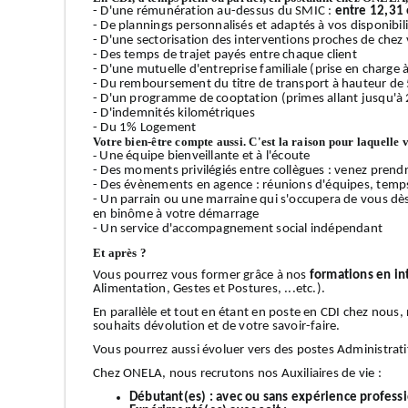
- D'une rémunération au-dessus du SMIC :
entre 12,31 
- De plannings personnalisés et adaptés à vos disponibilit
- D'une sectorisation des interventions proches de chez v
- Des temps de trajet payés entre chaque client
- D'une mutuelle d'entreprise familiale (prise en charge
- Du remboursement du titre de transport à hauteur de
- D'un programme de cooptation (primes allant jusqu'à 
- D'indemnités kilométriques
- Du 1% Logement
Votre bien-être compte aussi. C'est la raison pour laquelle 
-
Une équipe bienveillante et à l'écoute
- Des moments privilégiés entre collègues : venez prendr
- Des évènements en agence : réunions d'équipes, temps 
- Un parrain ou une marraine qui s'occupera de vous dè
en binôme à votre démarrage
- Un service d'accompagnement social indépendant
Et après ?
Vous pourrez vous former grâce à nos
formations en in
Alimentation, Gestes et Postures, ...etc.).
En parallèle et tout en étant en poste en CDI chez nous
souhaits dévolution et de votre savoir-faire.
Vous pourrez aussi évoluer vers des postes Administrati
Chez ONELA, nous recrutons nos Auxiliaires de vie :
Débutant(es) :
avec ou sans expérience profess