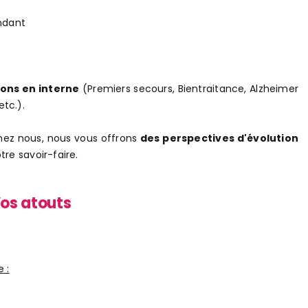
ndant
ons en interne
(Premiers secours, Bientraitance, Alzheimer
etc.).
chez nous, nous vous offrons
des perspectives d'évolution
tre savoir-faire.
os atouts
 :