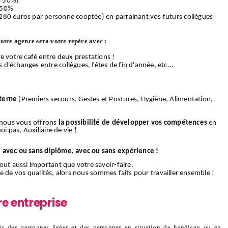
 à 50%)
 50%
280 euros par personne cooptée) en parrainant vos futurs collègues
votre agence sera votre repère avec :
e votre café entre deux prestations !
d'échanges entre collègues, fêtes de fin d'année, etc...
terne
(Premiers secours, Gestes et Postures, Hygiène, Alimentation,
, nous vous offrons
la possibilité de développer vos compétences
en
i pas, Auxiliaire de vie !
:
avec ou sans diplôme, avec ou sans expérience !
out aussi important que votre savoir-faire.
rtie de vos qualités, alors nous sommes faits pour travailler ensemble !
re entreprise
s des personnes âgées et des personnes en situation de handicap ou en