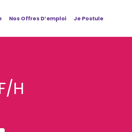
e
Nos Offres D’emploi
Je Postule
F/H