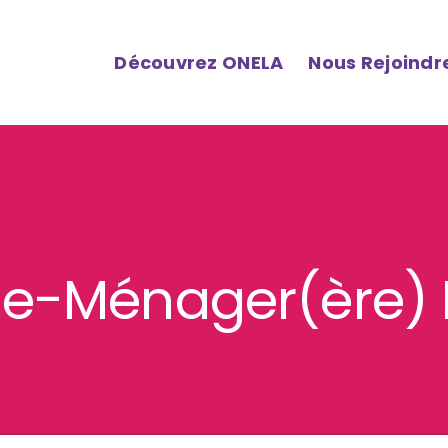
Découvrez ONELA
Nous Rejoindr
de-Ménager(ère) 