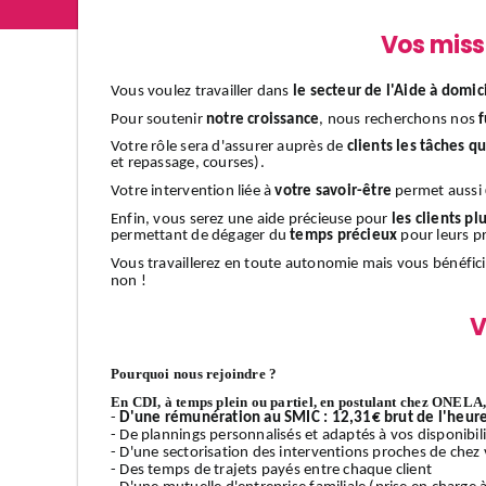
Vos miss
Vous voulez travailler dans
le secteur de l'Aide à domic
Pour soutenir
notre croissance
, nous recherchons nos
f
Votre rôle sera d'assurer auprès de
clients
les tâches q
et repassage, courses).
Votre intervention liée à
votre savoir-être
permet aussi
Enfin, vous serez une aide précieuse pour
les clients plu
permettant de dégager du
temps précieux
pour leurs pr
Vous travaillerez en toute autonomie mais vous bénéfic
non !
V
Pourquoi nous rejoindre ?
En CDI, à temps plein ou partiel, en postulant chez ONELA, 
-
D'une rémunération au SMIC : 12,31€ brut de l'heur
- De plannings personnalisés et adaptés à vos disponibilit
- D'une sectorisation des interventions proches de chez v
- Des temps de trajets payés entre chaque client