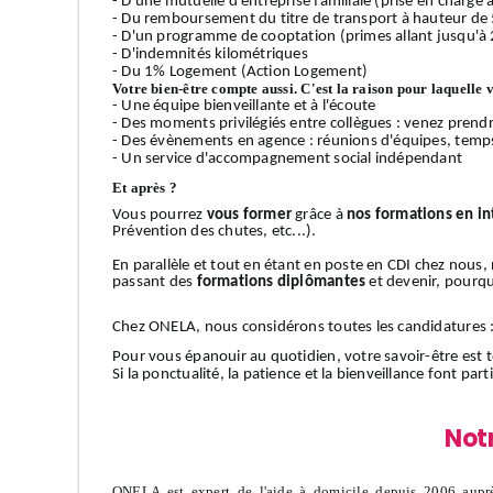
- D'une mutuelle d'entreprise familiale (prise en charge
- Du remboursement du titre de transport à hauteur de
- D'un programme de cooptation (primes allant jusqu'à 
- D'indemnités kilométriques
- Du 1% Logement (Action Logement)
Votre bien-être compte aussi. C'est la raison pour laquelle 
- Une équipe bienveillante et à l'écoute
- Des moments privilégiés entre collègues : venez prendr
- Des évènements en agence : réunions d'équipes, temps 
- Un service d'accompagnement social indépendant
Et après ?
Vous pourrez
vous former
grâce à
nos formations en in
Prévention des chutes, etc...).
En parallèle et tout en étant en poste en CDI chez nous
passant des
formations diplômantes
et devenir, pourquo
Chez ONELA, nous considérons toutes les candidatures 
Pour vous épanouir au quotidien, votre savoir-être est t
Si la ponctualité, la patience et la bienveillance font pa
Not
ONELA est expert de l'aide à domicile depuis 2006 auprè