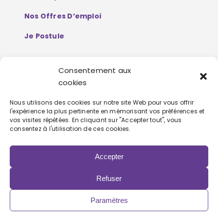
Nos Offres D’emploi
Je Postule
Consentement aux
Mentions Légales
cookies
Politique De Protection De Données
Nous utilisons des cookies sur notre site Web pour vous offrir
l'expérience la plus pertinente en mémorisant vos préférences et
Personnelles
vos visites répétées. En cliquant sur "Accepter tout", vous
consentez à l'utilisation de ces cookies.
Accepter
Refuser
Copyright 2022 | Powered by
Eolia Software
Paramètres
LinkedIn