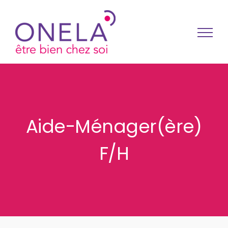
Passer au contenu
Aide-Ménager(ère)
F/H