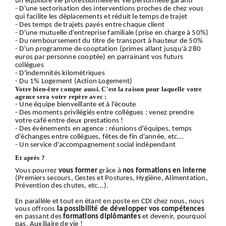
un équilibre vie professionnelle et vie personnelle garanti
- D'une sectorisation des interventions proches de chez vous
qui facilite les déplacements et réduit le temps de trajet
- Des temps de trajets payés entre chaque client
- D'une mutuelle d'entreprise familiale (prise en charge à 50%)
- Du remboursement du titre de transport à hauteur de 50%
- D'un programme de cooptation (primes allant jusqu'à 280
euros par personne cooptée) en parrainant vos futurs
collègues
- D'indemnités kilométriques
- Du 1% Logement (Action Logement)
Votre bien-être compte aussi. C'est la raison pour laquelle votre
agence sera votre repère avec :
- Une équipe bienveillante et à l'écoute
- Des moments privilégiés entre collègues : venez prendre
votre café entre deux prestations !
- Des évènements en agence : réunions d'équipes, temps
d'échanges entre collègues, fêtes de fin d'année, etc...
- Un service d'accompagnement social indépendant
Et après ?
Vous pourrez
vous former
grâce à
nos formations en interne
(Premiers secours, Gestes et Postures, Hygiène, Alimentation,
Prévention des chutes, etc...).
En parallèle et tout en étant en poste en CDI chez nous, nous
vous offrons
la possibilité de développer vos compétences
en passant des
formations diplômantes
et devenir, pourquoi
pas, Auxiliaire de vie !