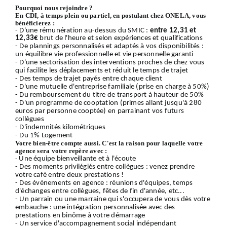
Pourquoi nous rejoindre ?
En CDI, à temps plein ou partiel, en postulant chez ONELA, vous
bénéficierez :
- D'une rémunération au-dessus du SMIC :
entre 12,31 et
12,33€
brut de l'heure et selon expériences et qualifications
- De plannings personnalisés et adaptés à vos disponibilités :
un équilibre vie professionnelle et vie personnelle garanti
- D'une sectorisation des interventions proches de chez vous
qui facilite les déplacements et réduit le temps de trajet
- Des temps de trajet payés entre chaque client
- D'une mutuelle d'entreprise familiale (prise en charge à 50%)
- Du remboursement du titre de transport à hauteur de 50%
- D'un programme de cooptation (primes allant jusqu'à 280
euros par personne cooptée) en parrainant vos futurs
collègues
- D'indemnités kilométriques
- Du 1% Logement
Votre bien-être compte aussi. C'est la raison pour laquelle votre
agence sera votre repère avec :
-
Une équipe bienveillante et à l'écoute
- Des moments privilégiés entre collègues : venez prendre
votre café entre deux prestations !
- Des évènements en agence : réunions d'équipes, temps
d'échanges entre collègues, fêtes de fin d'année, etc...
- Un parrain ou une marraine qui s'occupera de vous dès votre
embauche : une intégration personnalisée avec des
prestations en binôme à votre démarrage
- Un service d'accompagnement social indépendant