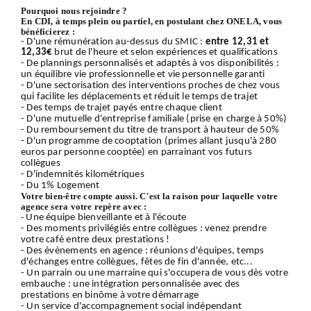
Pourquoi nous rejoindre ?
En CDI, à temps plein ou partiel, en postulant chez ONELA, vous
bénéficierez :
- D'une rémunération au-dessus du SMIC :
entre 12,31 et
12,33€
brut de l'heure et selon expériences et qualifications
- De plannings personnalisés et adaptés à vos disponibilités :
un équilibre vie professionnelle et vie personnelle garanti
- D'une sectorisation des interventions proches de chez vous
qui facilite les déplacements et réduit le temps de trajet
- Des temps de trajet payés entre chaque client
- D'une mutuelle d'entreprise familiale (prise en charge à 50%)
- Du remboursement du titre de transport à hauteur de 50%
- D'un programme de cooptation (primes allant jusqu'à 280
euros par personne cooptée) en parrainant vos futurs
collègues
- D'indemnités kilométriques
- Du 1% Logement
Votre bien-être compte aussi. C'est la raison pour laquelle votre
agence sera votre repère avec :
-
Une équipe bienveillante et à l'écoute
- Des moments privilégiés entre collègues : venez prendre
votre café entre deux prestations !
- Des évènements en agence : réunions d'équipes, temps
d'échanges entre collègues, fêtes de fin d'année, etc...
- Un parrain ou une marraine qui s'occupera de vous dès votre
embauche : une intégration personnalisée avec des
prestations en binôme à votre démarrage
- Un service d'accompagnement social indépendant