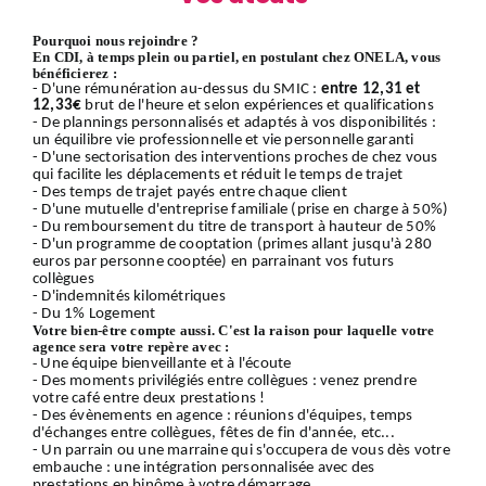
Pourquoi nous rejoindre ?
En CDI, à temps plein ou partiel, en postulant chez ONELA, vous
bénéficierez :
- D'une rémunération au-dessus du SMIC :
entre 12,31 et
12,33€
brut de l'heure et selon expériences et qualifications
- De plannings personnalisés et adaptés à vos disponibilités :
un équilibre vie professionnelle et vie personnelle garanti
- D'une sectorisation des interventions proches de chez vous
qui facilite les déplacements et réduit le temps de trajet
- Des temps de trajet payés entre chaque client
- D'une mutuelle d'entreprise familiale (prise en charge à 50%)
- Du remboursement du titre de transport à hauteur de 50%
- D'un programme de cooptation (primes allant jusqu'à 280
euros par personne cooptée) en parrainant vos futurs
collègues
- D'indemnités kilométriques
- Du 1% Logement
Votre bien-être compte aussi. C'est la raison pour laquelle votre
agence sera votre repère avec :
-
Une équipe bienveillante et à l'écoute
- Des moments privilégiés entre collègues : venez prendre
votre café entre deux prestations !
- Des évènements en agence : réunions d'équipes, temps
d'échanges entre collègues, fêtes de fin d'année, etc...
- Un parrain ou une marraine qui s'occupera de vous dès votre
embauche : une intégration personnalisée avec des
prestations en binôme à votre démarrage