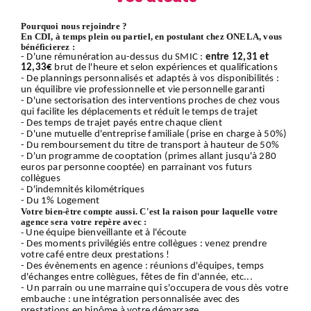
Pourquoi nous rejoindre ?
En CDI, à temps plein ou partiel, en postulant chez ONELA, vous
bénéficierez :
- D'une rémunération au-dessus du SMIC :
entre 12,31 et
12,33€
brut de l'heure et selon expériences et qualifications
- De plannings personnalisés et adaptés à vos disponibilités :
un équilibre vie professionnelle et vie personnelle garanti
- D'une sectorisation des interventions proches de chez vous
qui facilite les déplacements et réduit le temps de trajet
- Des temps de trajet payés entre chaque client
- D'une mutuelle d'entreprise familiale (prise en charge à 50%)
- Du remboursement du titre de transport à hauteur de 50%
- D'un programme de cooptation (primes allant jusqu'à 280
euros par personne cooptée) en parrainant vos futurs
collègues
- D'indemnités kilométriques
- Du 1% Logement
Votre bien-être compte aussi. C'est la raison pour laquelle votre
agence sera votre repère avec :
-
Une équipe bienveillante et à l'écoute
- Des moments privilégiés entre collègues : venez prendre
votre café entre deux prestations !
- Des évènements en agence : réunions d'équipes, temps
d'échanges entre collègues, fêtes de fin d'année, etc...
- Un parrain ou une marraine qui s'occupera de vous dès votre
embauche : une intégration personnalisée avec des
prestations en binôme à votre démarrage