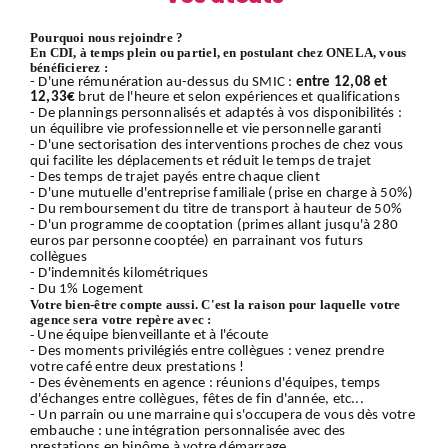
Pourquoi nous rejoindre ?
En CDI, à temps plein ou partiel, en postulant chez ONELA, vous
bénéficierez :
- D'une rémunération au-dessus du SMIC :
entre 12,08 et
12,33€
brut de l'heure et selon expériences et qualifications
- De plannings personnalisés et adaptés à vos disponibilités :
un équilibre vie professionnelle et vie personnelle garanti
- D'une sectorisation des interventions proches de chez vous
qui facilite les déplacements et réduit le temps de trajet
- Des temps de trajet payés entre chaque client
- D'une mutuelle d'entreprise familiale (prise en charge à 50%)
- Du remboursement du titre de transport à hauteur de 50%
- D'un programme de cooptation (primes allant jusqu'à 280
euros par personne cooptée) en parrainant vos futurs
collègues
- D'indemnités kilométriques
- Du 1% Logement
Votre bien-être compte aussi. C'est la raison pour laquelle votre
agence sera votre repère avec :
-
Une équipe bienveillante et à l'écoute
- Des moments privilégiés entre collègues : venez prendre
votre café entre deux prestations !
- Des évènements en agence : réunions d'équipes, temps
d'échanges entre collègues, fêtes de fin d'année, etc...
- Un parrain ou une marraine qui s'occupera de vous dès votre
embauche : une intégration personnalisée avec des
prestations en binôme à votre démarrage