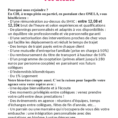
Pourquoi nous rejoindre ?
En CDI, à temps plein ou partiel, en postulant chez ONELA, vous
bénéficierez :
- D'une rémunération au-dessus du SMIC :
entre 12,08 et
12,33€
brut de l'heure et selon expériences et qualifications
- De plannings personnalisés et adaptés à vos disponibilités :
un équilibre vie professionnelle et vie personnelle garanti
- D'une sectorisation des interventions proches de chez vous
qui facilite les déplacements et réduit le temps de trajet
- Des temps de trajet payés entre chaque client
- D'une mutuelle d'entreprise familiale (prise en charge à 50%)
- Du remboursement du titre de transport à hauteur de 50%
- D'un programme de cooptation (primes allant jusqu'à 280
euros par personne cooptée) en parrainant vos futurs
collègues
- D'indemnités kilométriques
- Du 1% Logement
Votre bien-être compte aussi. C'est la raison pour laquelle votre
agence sera votre repère avec :
-
Une équipe bienveillante et à l'écoute
- Des moments privilégiés entre collègues : venez prendre
votre café entre deux prestations !
- Des évènements en agence : réunions d'équipes, temps
d'échanges entre collègues, fêtes de fin d'année, etc...
- Un parrain ou une marraine qui s'occupera de vous dès votre
embauche : une intégration personnalisée avec des
prestations en binôme à votre démarrage