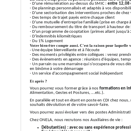
- D'une rémunération au-dessus du SMIC :
entre 12,08 
- De plannings personnalisés et adaptés à vos disponibilit
- D'une sectorisation des interventions proches de chez v
- Des temps de trajet payés entre chaque client
- D'une mutuelle d'entreprise familiale (prise en charge
- Du remboursement du titre de transport à hauteur de
- D'un programme de cooptation (primes allant jusqu'à 
- D'indemnités kilométriques
- Du 1% Logement
Votre bien-être compte aussi. C'est la raison pour laquelle 
-
Une équipe bienveillante et à l'écoute
- Des moments privilégiés entre collègues : venez prendr
- Des évènements en agence : réunions d'équipes, temps 
- Un parrain ou une marraine qui s'occupera de vous dè
en binôme à votre démarrage
- Un service d'accompagnement social indépendant
Et après ?
Vous pourrez vous former grâce à nos
formations en in
Alimentation, Gestes et Postures, ...etc.).
En parallèle et tout en étant en poste en CDI chez nous
souhaits dévolution et de votre savoir-faire.
Vous pourrez aussi évoluer vers des postes Administrati
Chez ONELA, nous recrutons nos Auxiliaires de vie :
Débutant(es) :
avec ou sans expérience profess