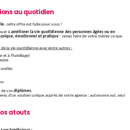
ions au quotidien
ile
, cette offre est faite pour vous !
buer à
améliorer la vie quotidienne des personnes âgées ou en
hysique, émotionnel et pratique
: venez faire de votre métier ce que
s de la vie quotidienne avec entre autres :
e et à l'habillage)
 repas
urelles
ion
 de vos
diplômes
.
ierez d'un soutien unique auprès de votre agence : autonome oui, seul
os atouts
vous bénéficierez :