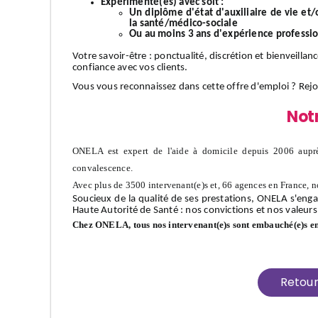
Expérimenté(es) avec soit :
Un diplôme d'état d'auxiliaire de vie et
la santé/médico-sociale
Ou au moins 3 ans d'expérience professi
Votre
savoir-être
: ponctualité, discrétion et bienveillan
confiance avec vos clients.
Vous vous reconnaissez dans cette offre d'emploi ?
Rej
Not
ONELA est expert de l'aide à domicile depuis 2006 auprè
convalescence.
Avec plus de 3500 intervenant(e)s et, 66 agences en France, n
Soucieux de la qualité de ses prestations, ONELA s'enga
Haute Autorité de Santé : nos convictions et nos valeurs
Chez ONELA, tous nos intervenant(e)s sont embauché(e)s e
Retou