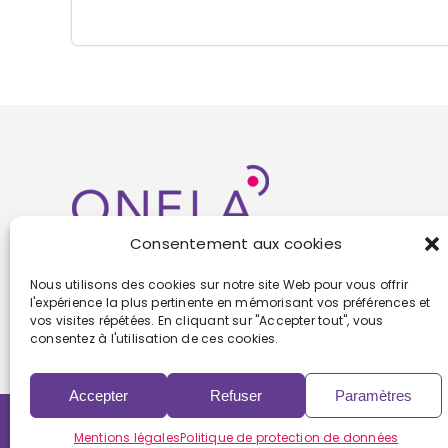
Consentement aux cookies
Nous utilisons des cookies sur notre site Web pour vous offrir
l'expérience la plus pertinente en mémorisant vos préférences et
vos visites répétées. En cliquant sur "Accepter tout", vous
consentez à l'utilisation de ces cookies.
Accepter
Refuser
Paramètres
Copyright 2022 | Powered by
Eolia Software
Mentions légales
Politique de protection de données