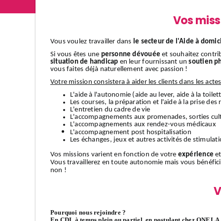
Vos miss
Vous voulez travailler dans
le secteur de l'Aide à domic
Si vous êtes une
personne dévouée
et souhaitez contri
situation de handicap
en leur fournissant un
soutien p
vous faites déjà naturellement avec passion !
Votre mission consistera à aider les clients dans les acte
L'aide à l'autonomie (aide au lever, aide à la toilett
Les courses, la préparation et l'aide à la prise des
L'entretien du cadre de vie
L'accompagnements aux promenades, sorties cult
L'accompagnements aux rendez-vous médicaux
L'accompagnement
post hospitalisation
Les échanges, jeux et autres activités de stimulat
Vos missions varient en fonction de votre
expérience
et
Vous travaillerez en toute autonomie mais vous bénéfic
non !
V
Pourquoi nous rejoindre ?
En CDI, à temps plein ou partiel, en postulant chez ONELA, 