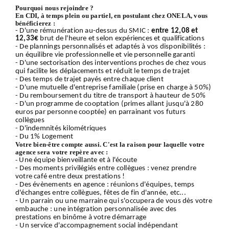
Pourquoi nous rejoindre ?
En CDI, à temps plein ou partiel, en postulant chez ONELA, vous
bénéficierez :
- D'une rémunération au-dessus du SMIC :
entre 12,08 et
12,33€
brut de l'heure et selon expériences et qualifications
- De plannings personnalisés et adaptés à vos disponibilités :
un équilibre vie professionnelle et vie personnelle garanti
- D'une sectorisation des interventions proches de chez vous
qui facilite les déplacements et réduit le temps de trajet
- Des temps de trajet payés entre chaque client
- D'une mutuelle d'entreprise familiale (prise en charge à 50%)
- Du remboursement du titre de transport à hauteur de 50%
- D'un programme de cooptation (primes allant jusqu'à 280
euros par personne cooptée) en parrainant vos futurs
collègues
- D'indemnités kilométriques
- Du 1% Logement
Votre bien-être compte aussi. C'est la raison pour laquelle votre
agence sera votre repère avec :
-
Une équipe bienveillante et à l'écoute
- Des moments privilégiés entre collègues : venez prendre
votre café entre deux prestations !
- Des évènements en agence : réunions d'équipes, temps
d'échanges entre collègues, fêtes de fin d'année, etc...
- Un parrain ou une marraine qui s'occupera de vous dès votre
embauche : une intégration personnalisée avec des
prestations en binôme à votre démarrage
- Un service d'accompagnement social indépendant