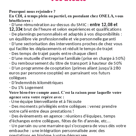
Pourquoi nous rejoindre ?
En CDI, à temps plein ou partiel, en postulant chez ONELA, vous
bénéficierez :
- D'une rémunération au-dessus du SMIC :
entre 12,08 et
12,33€
brut de l'heure et selon expériences et qualifications
- De plannings personnalisés et adaptés à vos disponibilités :
un équilibre vie professionnelle et vie personnelle garanti
- D'une sectorisation des interventions proches de chez vous
qui facilite les déplacements et réduit le temps de trajet
- Des temps de trajet payés entre chaque client
- D'une mutuelle d'entreprise familiale (prise en charge à 50%)
- Du remboursement du titre de transport à hauteur de 50%
- D'un programme de cooptation (primes allant jusqu'à 280
euros par personne cooptée) en parrainant vos futurs
collègues
- D'indemnités kilométriques
- Du 1% Logement
Votre bien-être compte aussi. C'est la raison pour laquelle votre
agence sera votre repère avec :
-
Une équipe bienveillante et à l'écoute
- Des moments privilégiés entre collègues : venez prendre
votre café entre deux prestations !
- Des évènements en agence : réunions d'équipes, temps
d'échanges entre collègues, fêtes de fin d'année, etc...
- Un parrain ou une marraine qui s'occupera de vous dès votre
embauche : une intégration personnalisée avec des
prestations en binôme à votre démarrage