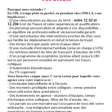
Pourquoi nous rejoindre ?
En CDI, à temps plein ou partiel, en postulant chez ONELA, vous
bénéficierez :
- D'une rémunération au-dessus du SMIC :
entre 12.02 et
12,20€
brut de l'heure et selon expériences et qualifications
- De plannings personnalisés et adaptés à vos disponibilités :
un équilibre vie professionnelle et vie personnelle garanti
- D'une sectorisation des interventions proches de chez vous
qui facilite les déplacements et réduit le temps de trajet
- Des temps de trajet payés entre chaque client
- D'une mutuelle d'entreprise familiale (prise en charge à 50%)
- Du remboursement du titre de transport à hauteur de 50%
- D'un programme de cooptation (primes allant jusqu'à 280
euros par personne cooptée) en parrainant vos futurs
collègues
- D'indemnités kilométriques
- Du 1% Logement
Votre bien-être compte aussi. C'est la raison pour laquelle votre
agence sera votre repère avec :
-
Une équipe bienveillante et à l'écoute
- Des moments privilégiés entre collègues : venez prendre
votre café entre deux prestations !
- Des évènements en agence : réunions d'équipes, temps
d'échanges entre collègues, fêtes de fin d'année, etc...
- Un parrain ou une marraine qui s'occupera de vous dès votre
embauche : une intégration personnalisée avec des
prestations en binôme à votre démarrage