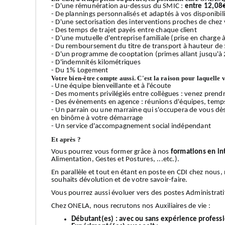
- D'une rémunération au-dessus du SMIC :
entre 12,08
- De plannings personnalisés et adaptés à vos disponibilit
- D'une sectorisation des interventions proches de chez v
- Des temps de trajet payés entre chaque client
- D'une mutuelle d'entreprise familiale (prise en charge
- Du remboursement du titre de transport à hauteur de
- D'un programme de cooptation (primes allant jusqu'à 
- D'indemnités kilométriques
- Du 1% Logement
Votre bien-être compte aussi. C'est la raison pour laquelle 
-
Une équipe bienveillante et à l'écoute
- Des moments privilégiés entre collègues : venez prendr
- Des évènements en agence : réunions d'équipes, temps 
- Un parrain ou une marraine qui s'occupera de vous dè
en binôme à votre démarrage
- Un service d'accompagnement social indépendant
Et après ?
Vous pourrez vous former grâce à nos
formations en in
Alimentation, Gestes et Postures, ...etc.).
En parallèle et tout en étant en poste en CDI chez nous
souhaits dévolution et de votre savoir-faire.
Vous pourrez aussi évoluer vers des postes Administrati
Chez ONELA, nous recrutons nos Auxiliaires de vie :
Débutant(es) :
avec ou sans expérience profess