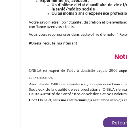
Expérimenté(es) avec soit :
Un diplôme d'état d'auxiliaire de vie et
la santé/médico-sociale
Ou au moins 3 ans d'expérience professi
Votre
savoir-être
: ponctualité, discrétion et bienveillan
confiance avec vos clients.
Vous vous reconnaissez dans cette offre d'emploi ?
Rej
#Onela-recrute-maintenant
Not
ONELA est expert de l'aide à domicile depuis 2006 auprè
convalescence.
Avec plus de 3500 intervenant(e)s et, 66 agences en France, n
Soucieux de la qualité de ses prestations, ONELA s'enga
Haute Autorité de Santé : nos convictions et nos valeurs
Chez ONELA, tous nos intervenant(e)s sont embauché(e)s e
Retou