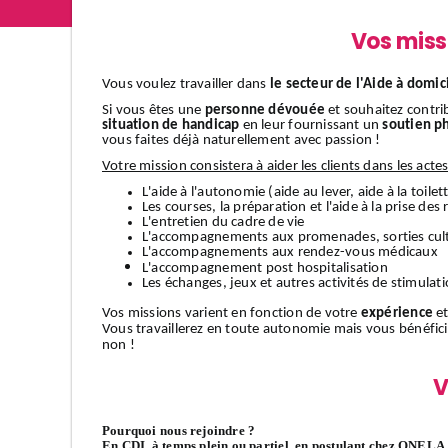
Vos miss
Vous voulez travailler dans
le secteur de l'Aide à domic
Si vous êtes une
personne dévouée
et souhaitez contri
situation de handicap
en leur fournissant un
soutien p
vous faites déjà naturellement avec passion !
Votre mission consistera à aider les clients dans les acte
L'aide à l'autonomie (aide au lever, aide à la toilett
Les courses, la préparation et l'aide à la prise des
L'entretien du cadre de vie
L'accompagnements aux promenades, sorties cult
L'accompagnements aux rendez-vous médicaux
L'accompagnement
post hospitalisation
Les échanges, jeux et autres activités de stimulat
Vos missions varient en fonction de votre
expérience
et
Vous travaillerez en toute autonomie mais vous bénéfic
non !
V
Pourquoi nous rejoindre ?
En CDI, à temps plein ou partiel, en postulant chez ONELA, 