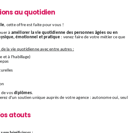
ions au quotidien
ile
, cette offre est faite pour vous !
buer à
améliorer la vie quotidienne des personnes âgées ou en
hysique, émotionnel et pratique
: venez faire de votre métier ce que
s de la vie quotidienne avec entre autres :
e et à l'habillage)
 repas
urelles
ion
 de vos
diplômes
.
ierez d'un soutien unique auprès de votre agence : autonome oui, seul
os atouts
vous bénéficierez :