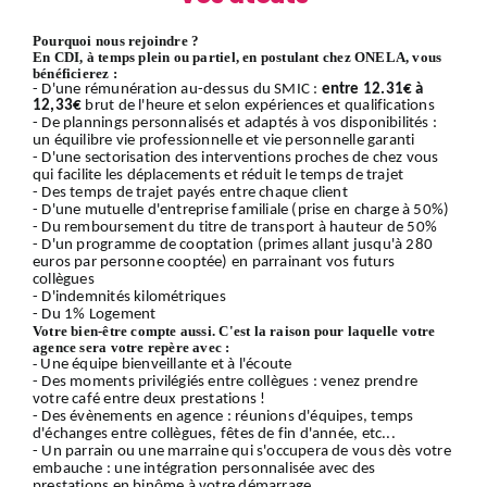
Pourquoi nous rejoindre ?
En CDI, à temps plein ou partiel, en postulant chez ONELA, vous
bénéficierez :
- D'une rémunération au-dessus du SMIC :
entre 12.31€ à
12,33€
brut de l'heure et selon expériences et qualifications
- De plannings personnalisés et adaptés à vos disponibilités :
un équilibre vie professionnelle et vie personnelle garanti
- D'une sectorisation des interventions proches de chez vous
qui facilite les déplacements et réduit le temps de trajet
- Des temps de trajet payés entre chaque client
- D'une mutuelle d'entreprise familiale (prise en charge à 50%)
- Du remboursement du titre de transport à hauteur de 50%
- D'un programme de cooptation (primes allant jusqu'à 280
euros par personne cooptée) en parrainant vos futurs
collègues
- D'indemnités kilométriques
- Du 1% Logement
Votre bien-être compte aussi. C'est la raison pour laquelle votre
agence sera votre repère avec :
-
Une équipe bienveillante et à l'écoute
- Des moments privilégiés entre collègues : venez prendre
votre café entre deux prestations !
- Des évènements en agence : réunions d'équipes, temps
d'échanges entre collègues, fêtes de fin d'année, etc...
- Un parrain ou une marraine qui s'occupera de vous dès votre
embauche : une intégration personnalisée avec des
prestations en binôme à votre démarrage