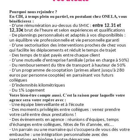
Pourquoi nous rejoindre ?
En CDI, à temps plein ou partiel, en postulant chez ONELA, vous
bénéficierez :
- D'une rémunération au-dessus du SMIC :
entre 12.31 et
12,33€
brut de l'heure et selon expériences et qualifications
- De plannings personnalisés et adaptés à vos disponibilités :
un équilibre vie professionnelle et vie personnelle garanti
- D'une sectorisation des interventions proches de chez vous
qui facilite les déplacements et réduit le temps de trajet
- Des temps de trajet payés entre chaque client
- D'une mutuelle d'entreprise familiale (prise en charge à 50%)
- Du remboursement du titre de transport à hauteur de 50%
- D'un programme de cooptation (primes allant jusqu'à 280
euros par personne cooptée) en parrainant vos futurs
collègues
- D'indemnités kilométriques
- Du 1% Logement
Votre bien-être compte aussi. C'est la raison pour laquelle votre
agence sera votre repère avec :
-
Une équipe bienveillante et à l'écoute
- Des moments privilégiés entre collègues : venez prendre
votre café entre deux prestations !
- Des évènements en agence : réunions d'équipes, temps
d'échanges entre collègues, fêtes de fin d'année, etc...
- Un parrain ou une marraine qui s'occupera de vous dès votre
embauche : une intégration personnalisée avec des
prestations en binôme à votre démarrage