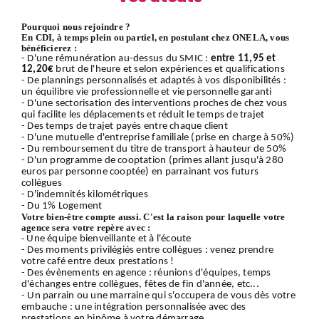
Pourquoi nous rejoindre ?
En CDI, à temps plein ou partiel, en postulant chez ONELA, vous
bénéficierez :
- D'une rémunération au-dessus du SMIC :
entre 11,95 et
12,20€
brut de l'heure et selon expériences et qualifications
- De plannings personnalisés et adaptés à vos disponibilités :
un équilibre vie professionnelle et vie personnelle garanti
- D'une sectorisation des interventions proches de chez vous
qui facilite les déplacements et réduit le temps de trajet
- Des temps de trajet payés entre chaque client
- D'une mutuelle d'entreprise familiale (prise en charge à 50%)
- Du remboursement du titre de transport à hauteur de 50%
- D'un programme de cooptation (primes allant jusqu'à 280
euros par personne cooptée) en parrainant vos futurs
collègues
- D'indemnités kilométriques
- Du 1% Logement
Votre bien-être compte aussi. C'est la raison pour laquelle votre
agence sera votre repère avec :
-
Une équipe bienveillante et à l'écoute
- Des moments privilégiés entre collègues : venez prendre
votre café entre deux prestations !
- Des évènements en agence : réunions d'équipes, temps
d'échanges entre collègues, fêtes de fin d'année, etc...
- Un parrain ou une marraine qui s'occupera de vous dès votre
embauche : une intégration personnalisée avec des
prestations en binôme à votre démarrage