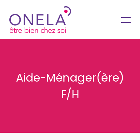
Passer au contenu
Aide-Ménager(ère)
F/H