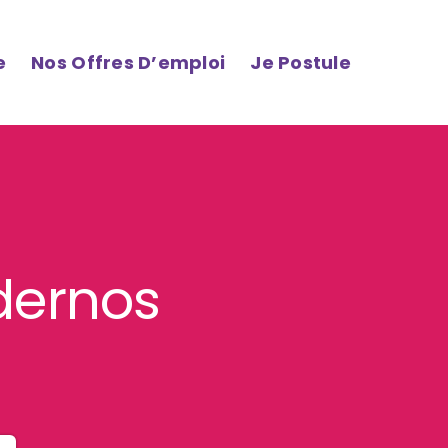
e
Nos Offres D’emploi
Je Postule
ndernos