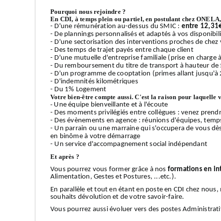
Pourquoi nous rejoindre ?
En CDI, à temps plein ou partiel, en postulant chez ONELA, 
- D'une rémunération au-dessus du SMIC :
entre 12,31
- De plannings personnalisés et adaptés à vos disponibilit
- D'une sectorisation des interventions proches de chez v
- Des temps de trajet payés entre chaque client
- D'une mutuelle d'entreprise familiale (prise en charge
- Du remboursement du titre de transport à hauteur de
- D'un programme de cooptation (primes allant jusqu'à 
- D'indemnités kilométriques
- Du 1% Logement
Votre bien-être compte aussi. C'est la raison pour laquelle 
-
Une équipe bienveillante et à l'écoute
- Des moments privilégiés entre collègues : venez prendr
- Des évènements en agence : réunions d'équipes, temps 
- Un parrain ou une marraine qui s'occupera de vous dè
en binôme à votre démarrage
- Un service d'accompagnement social indépendant
Et après ?
Vous pourrez vous former grâce à nos
formations en in
Alimentation, Gestes et Postures, ...etc.).
En parallèle et tout en étant en poste en CDI chez nous
souhaits dévolution et de votre savoir-faire.
Vous pourrez aussi évoluer vers des postes Administrati